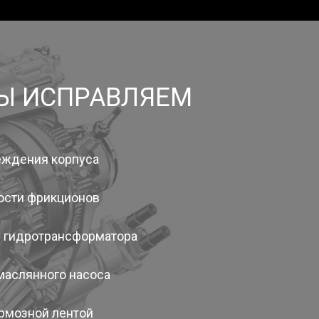
МЫ ИСПРАВЛЯЕМ
еждения корпуса
ости фрикционов
 гидротрансформатора
маслянного насоса
рмозной лентой