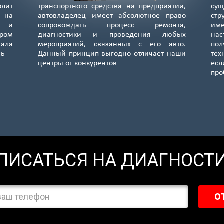
лит
транспортного средства на предприятии,
сущ
я на
автовладелец имеет абсолютное право
стр
е и
сопровождать процесс ремонта,
им
ром
диагностики и проведения любых
нас
тала
мероприятий, связанных с его авто.
по
сь
Данный принцип выгодно отличает наши
тех
центры от конкурентов
ес
пр
ПИСАТЬСЯ НА ДИАГНОСТ
О