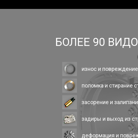
БОЛЕЕ 90 ВИД
износ и повреждени
поломка и стирание 
засорение и залипан
задиры и выход из с
деформация и повре