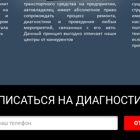
лит
транспортного средства на предприятии,
сущ
я на
автовладелец имеет абсолютное право
стр
е и
сопровождать процесс ремонта,
им
ром
диагностики и проведения любых
нас
тала
мероприятий, связанных с его авто.
по
сь
Данный принцип выгодно отличает наши
тех
центры от конкурентов
ес
пр
ПИСАТЬСЯ НА ДИАГНОСТ
О