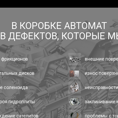
В КОРОБКЕ АВТОМАТ
ОВ ДЕФЕКТОВ, КОТОРЫЕ 
е фрикционов
внешние повр
стальных дисков
износ поверхн
ие соленоида
неисправности
троя гидроплиты
заклинивание 
ждение сателитов
проблемы с то