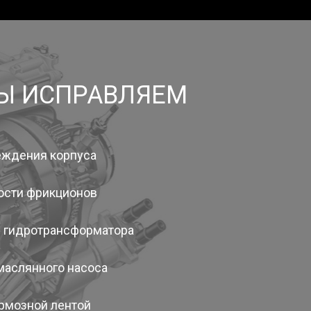
МЫ ИСПРАВЛЯЕМ
еждения корпуса
ости фрикционов
 гидротрансформатора
маслянного насоса
рмозной лентой