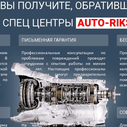
 ВЫ ПОЛУЧИТЕ, ОБРАТИВ
В СПЕЦ ЦЕНТРЫ
AUTO-RIK
ПИСЬМЕННАЯ ГАРАНТИЯ
БЕ
ием
Профессиональные консультации по
Про
. В
проблемам повреждений проводят
уч
ются
сотрудники с опытом работы не менее
кон
ской
пяти лет. Настоящие профессионалы
ка
апе
своего дела смогут предварительно
про
 по
сориентировать по ценовой политике
по
т
осв
СВОБОДНЫЙ ДОСТУП В РЕМ ЗОНУ
СО
орма
На каждом из этапов нахождения
Для