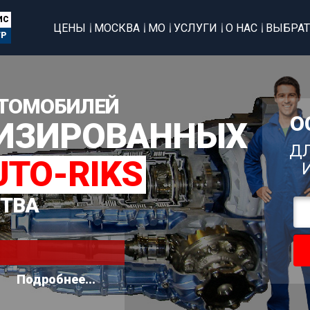
ИС
ЦЕНЫ
МОСКВА
МО
УСЛУГИ
О НАС
ВЫБРАТ
ТР
ТОМОБИЛЕЙ
О
ЛИЗИРОВАННЫХ
ДЛ
UTO-RIKS
СТВА
Подробнее...